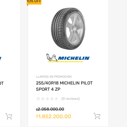
10% OFF
 más. ¡Consultar
tes de comprar!
LLANTAS EN PROMOCION
255/40R18 MICHELIN PILOT
OT
SPORT 4 ZP
(0 reviews)
2.058.000,00
$
1.852.200,00
Añadir 
Añadir al carrito
$