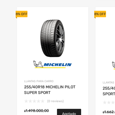
8% OFF
8% OFF
LLANTAS PARA CARRO
LLANTAS
255/40R18 MICHELIN PILOT
255/4
SUPER SPORT
SPORT
(0 reviews)
1.498.000,00
$
1.662
$
Agotado