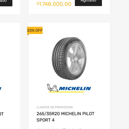
Agotado
ado
1.748.000,00
$
20% OFF
LLANTAS EN PROMOCION
265/35R20 MICHELIN PILOT
OT
SPORT 4