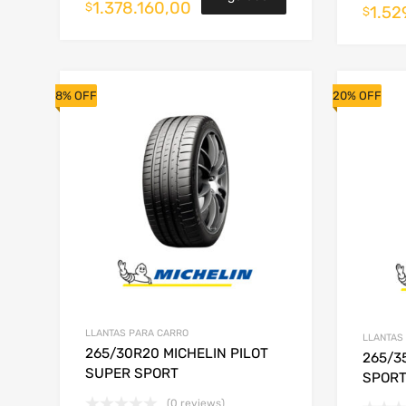
1.378.160,00
$
1.52
$
8% OFF
20% OFF
LLANTAS PARA CARRO
LLANTAS
265/30R20 MICHELIN PILOT
265/3
SUPER SPORT
SPORT
(0 reviews)