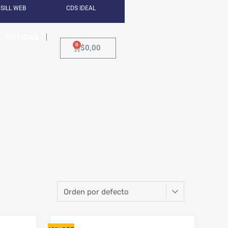
SILL WEB
CDS IDEAL
NOTICIAS
$
0,00
 Llanta con DOT