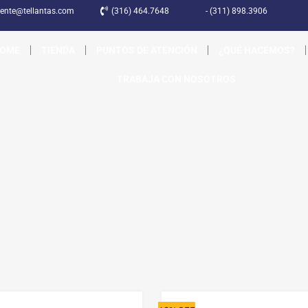
liente@tellantas.com
(316) 464.7648
- (311) 898.3906
OME
TIENDA
PUNTOS DE ATENCIÓN
¿QUÉ HACEMOS?
TRABAJA CON NOSOTROS
¡Precio de Outlet!