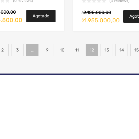
(0 reviews)
(0 reviews)
.000,00
2.125.000,00
$
Agotado
Agot
4.800,00
1.955.000,00
$
2
3
…
9
10
11
12
13
14
15
ATENCIÓN
FORMAS DE P
PERSONALIZADA
Recibimos todas las 
En nuestros centros de
pago
servicios
NUESTRA EMPRESA
REDES SOCIALES