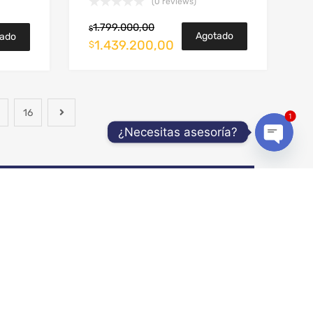
(0 reviews)
1.799.000,00
$
Agotado
ado
1.439.200,00
$
16
1
¿Necesitas asesoría?
Open
chaty
AGO
SEGURIDAD
formas de
Para su llanta