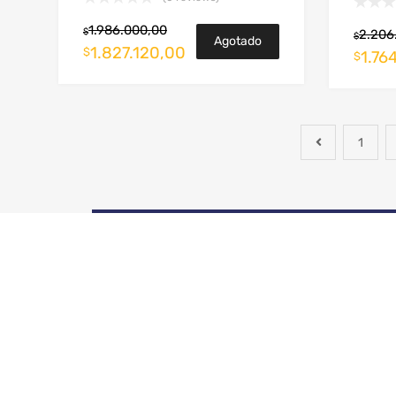
1.986.000,00
$
2.206
$
Agotado
1.827.120,00
$
1.76
$
1
ENTREGA A NIVEL
NACIONAL
INFORMACIÓN LEGAL