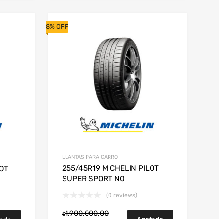
8% OFF
LLANTAS PARA CARRO
255/45R19 MICHELIN PILOT
LOT
SUPER SPORT N0
(0 reviews)
1.900.000,00
$