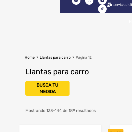
servicioalc
H
Home
Llantas para carro
Página 12
Llantas para carro
Seleccionar Ancho
Mostrando 133–144 de 189 resultados
Seleccionar Serie
Diámetro del Rin