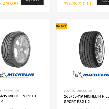
Agotado
Agot
9.040,00
1.578.720,00
$
8% OFF
 EN PROMOCION
LLANTAS PARA CARRO
5R19 MICHELIN PILOT
265/35R19 MICHELIN PIL
 4
SPORT PS2 N2