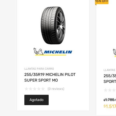
15% OFF
LLANTAS PARA CARRO
LLANTAS
255/35R19 MICHELIN PILOT
255/3
SUPER SPORT MO
SPORT
(0 reviews)
1.785
Agotado
$
1.51
$