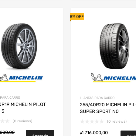
8% OFF
 PARA CARRO
LLANTAS PARA CARRO
0R19 MICHELIN PILOT
255/40R20 MICHELIN PI
 3
SUPER SPORT N0
(0 reviews)
(0 reviews)
.000,00
1.716.000,00
$