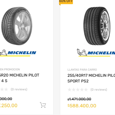
60% OFF
superior a 3 años o
Disponibilidad, an
 EN PROMOCION
LLANTAS PARA CARRO
5R20 MICHELIN PILOT
255/40R17 MICHELIN PIL
 4 S
SPORT PS2
(0 reviews)
(0 reviews)
.000,00
1.471.000,00
$
7.250,00
Añadir al carrito
588.400,00
$