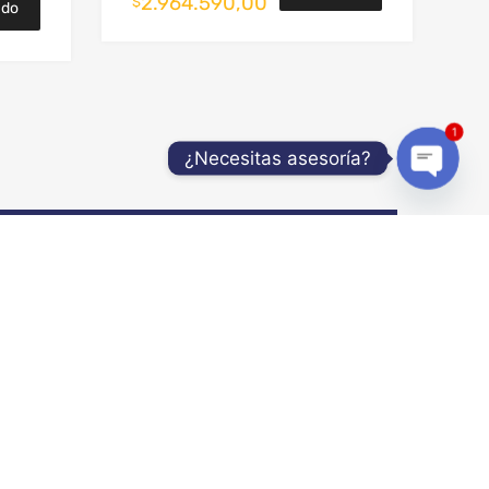
2.964.590,00
$
ado
1
¿Necesitas asesoría?
Open
chaty
AGO
SEGURIDAD
formas de
Para su llanta