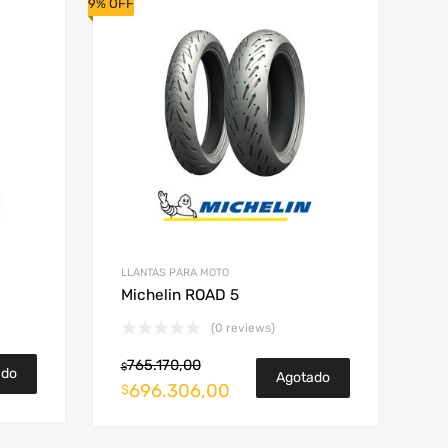
9% OFF
LLANTAS PARA MOTO
Michelin ROAD 5
(0 reviews)
765.170,00
$
ado
Agotado
696.306,00
$