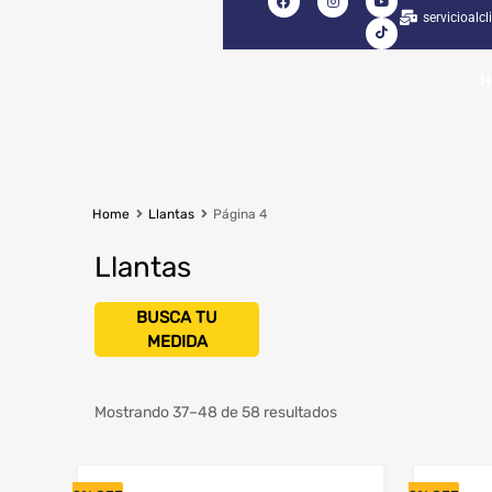
servicioalc
H
Home
Llantas
Página 4
Llantas
Seleccionar Ancho
Mostrando 37–48 de 58 resultados
Seleccionar Serie
Diámetro del Rin