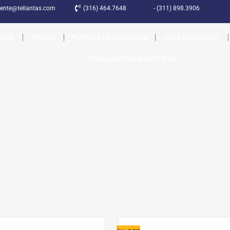
liente@tellantas.com
(316) 464.7648
- (311) 898.3906
OME
TIENDA
PUNTOS DE ATENCIÓN
¿QUÉ HACEMOS?
TRABAJA CON NOSOTROS