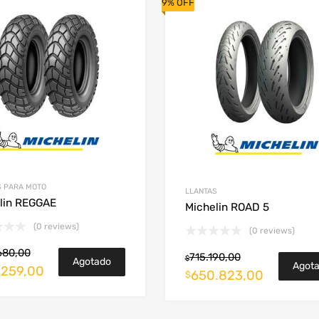
9% OFF
S PARA MOTO
LLANTAS
lin REGGAE
Michelin ROAD 5
(0 reviews)
(0 reviews)
680,00
715.190,00
$
Agotado
Agot
.259,00
650.823,00
$