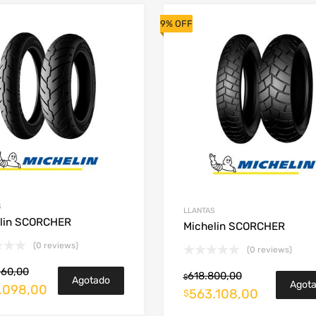
9% OFF
S
LLANTAS
lin SCORCHER
Michelin SCORCHER
(0 reviews)
(0 reviews)
360,00
618.800,00
$
Agotado
Agot
.098,00
563.108,00
$