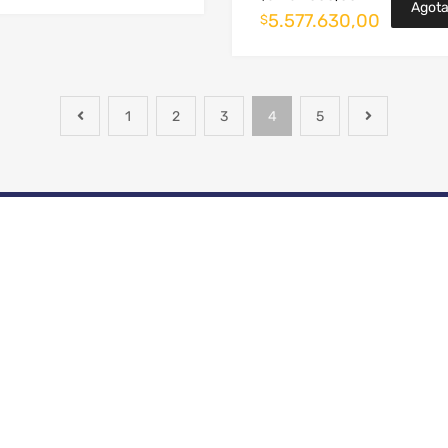
Agot
5.577.630,00
$
1
2
3
4
5
ATENCIÓN
FORMAS DE P
PERSONALIZADA
Recibimos todas las 
En nuestros centros de
pago
servicios
NUESTRA EMPRESA
REDES SOCIALES
Administración de Flota