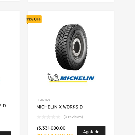
11% OFF
LLANTAS
P D
MICHELIN X WORKS D
(0 reviews)
3.331.000,00
$
Agotado