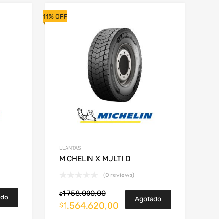
11% OFF
LLANTAS
MICHELIN X MULTI D
(0 reviews)
1.758.000,00
$
ado
Agotado
1.564.620,00
$