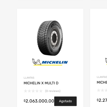
LLANTA
LLANTAS
MICHE
MICHELIN X MULTI D
(0 reviews)
2.2
$
2.063.000,00
$
Agotado