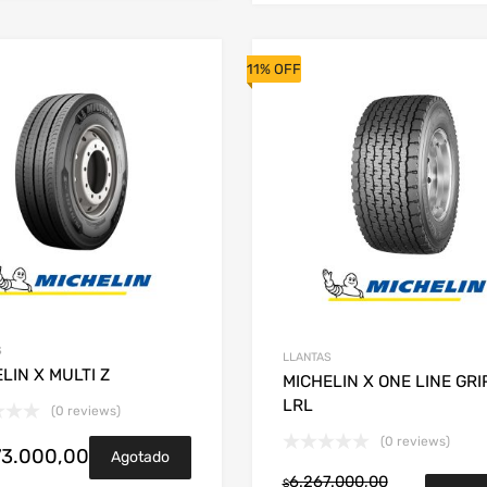
11% OFF
S
LLANTAS
LIN X MULTI Z
MICHELIN X ONE LINE GRI
LRL
(0 reviews)
(0 reviews)
73.000,00
Agotado
6.267.000,00
$