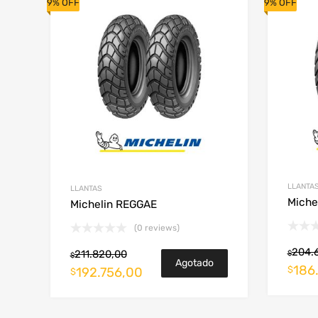
9% OFF
9% OFF
LLANTA
LLANTAS
Miche
Michelin REGGAE
(0 reviews)
204.
211.820,00
$
$
Agotado
186
$
192.756,00
$