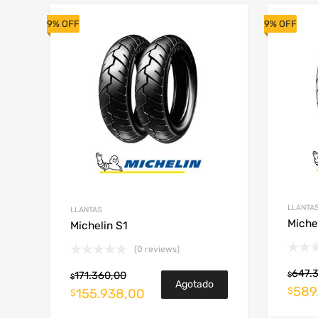
9% OFF
9% OFF
LLANTA
LLANTAS
Miche
Michelin S1
(0 reviews)
647.
171.360,00
$
$
Agotado
589
$
155.938,00
$