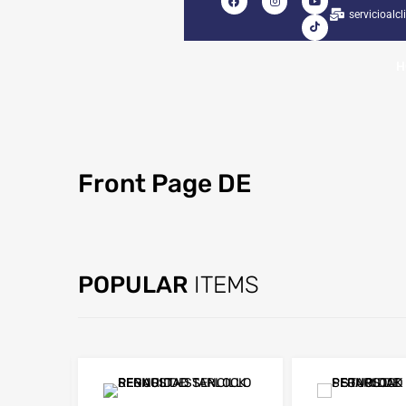
servicioalc
H
Front
Page DE
HUGE SELECTION
POPULAR
ITEMS
CUTTING TOOLS
VIEW DETAILS