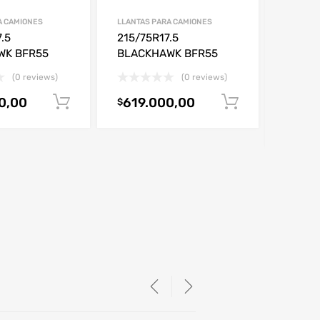
A CAMIONES
LLANTAS PARA CAMIONES
LLANTAS
.5
215/75R17.5
185/6
WK BFR55
BLACKHAWK BFR55
ENERG
(0 reviews)
(0 reviews)
0,00
619.000,00
Añadir al carrito
Añadir al c
$
463.0
$
to
425
$
SHOP NOW