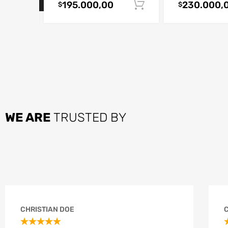
Agotado
195.000,00
230.000,
Añadir al carrito
$
$
POWER TOOLS
OF N
Feel the power of building and repairing with own
home power tools
WE ARE
TRUSTED BY
CHRISTIAN DOE