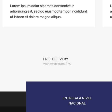
Lorem ipsum dolor sit amet, consectetur
L
adipisicing elit, sed do eiusmod tempor incididunt
a
ut labore et dolore magna aliqua.
u
FREE DELIVERY
Worldwide from $75
ENTREGA A NIVEL
NACIONAL