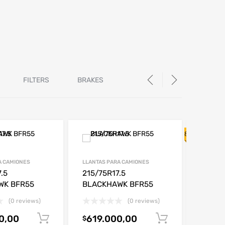
FILTERS
BRAKES
8% OFF
A CAMIONES
LLANTAS PARA CAMIONES
LLANTAS
.5
215/75R17.5
185/6
WK BFR55
BLACKHAWK BFR55
ENERG
(0 reviews)
(0 reviews)
0,00
619.000,00
Añadir al carrito
Añadir al c
$
463.0
$