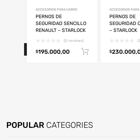
ACCESORIOS PARA CARRO
ACCESORIOS PARA
ELIN
PERNOS DE
PERNOS DE
SEGURIDAD SENCILLO
SEGURIDAD 
RENAULT – STARLOCK
– STARLOCK
views)
(0 reviews)
(
Agotado
195.000,00
230.000,
Añadir al carrito
$
$
HAND TOOL
BRAND
Toptul, GoodYear, Staneley, Venus, JCB, Ajaj, Tapari
Eastman and much more!
POPULAR
CATEGORIES