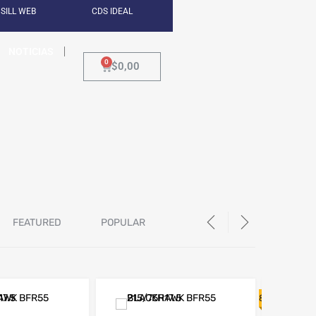
SILL WEB
CDS IDEAL
NOTICIAS
$
0,00
FEATURED
POPULAR
LS
8% OFF