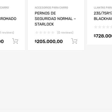
 CARRO
ACCESORIOS PARA CARRO
LLANTAS PAR
PERNOS DE
235/75R17
CROMADO
SEGURIDAD NORMAL –
BLACKHA
STARLOCK
0 reviews)
(0 reviews)
728.00
$
00
205.000,00
Añadir al carrito
Añadir al carri
$
S
a,