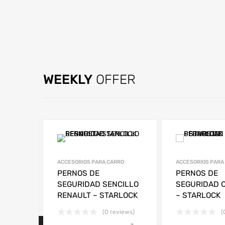
WEEKLY
OFFER
ACCESORIOS PARA CARRO
ACCESORIOS PARA
ELIN
PERNOS DE
PERNOS DE
SEGURIDAD SENCILLO
SEGURIDAD 
RENAULT – STARLOCK
– STARLOCK
views)
(0 reviews)
(