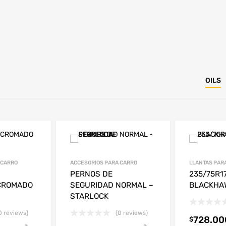
OILS
 CARRO
ACCESORIOS PARA CARRO
LLANTAS PAR
PERNOS DE
235/75R17
CROMADO
SEGURIDAD NORMAL –
BLACKHA
STARLOCK
0 reviews)
(0 reviews)
728.00
$