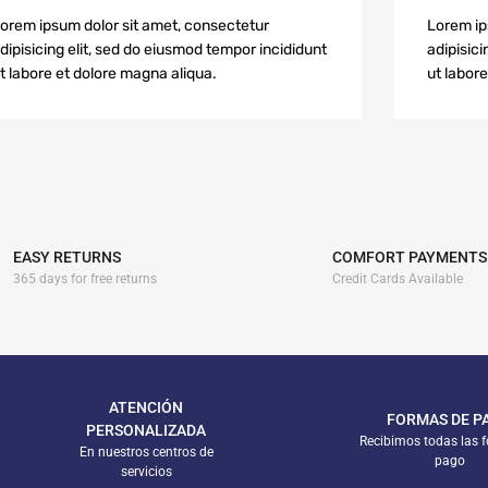
orem ipsum dolor sit amet, consectetur
Lorem ip
dipisicing elit, sed do eiusmod tempor incididunt
adipisici
t labore et dolore magna aliqua.
ut labor
EASY RETURNS
COMFORT PAYMENTS
365 days for free returns
Credit Cards Available
ATENCIÓN
FORMAS DE P
PERSONALIZADA
Recibimos todas las 
En nuestros centros de
pago
servicios