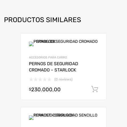
PRODUCTOS SIMILARES
ACCESORIOS PARA CARRO
PERNOS DE SEGURIDAD
CROMADO – STARLOCK
(0 reviews)
230.000,00
Añadir al
$