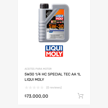
ACEITES PARA MOTOR
5W30 1/4 HC SPECIAL TEC AA 1L
LIQUI MOLY
(0 reviews)
73.000,00
Añadir al
$