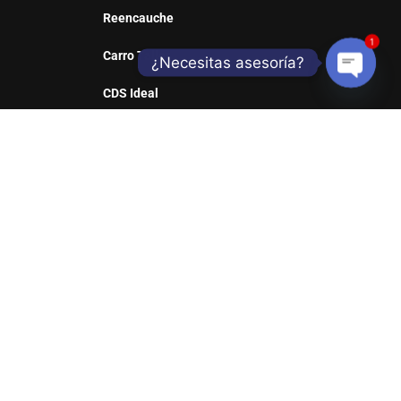
Reencauche
1
Carro Taller
¿Necesitas asesoría?
CDS Ideal
Open
Sill Web
chaty
REDES SOCIALES
Suscribete y entérate de nuestras ofertas y
productos