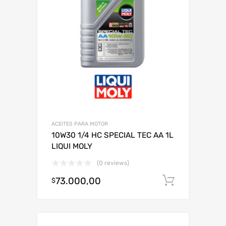
ACEITES PARA MOTOR
10W30 1/4 HC SPECIAL TEC AA 1L
LIQUI MOLY
(0 reviews)
73.000,00
Añadir al
$