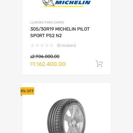
LLANTAS PARA CARRO
305/30R19 MICHELIN PILOT
SPORT PS2 N2
(0 reviews)
2.906.000,00
$
1.162.400,00
Añadir al
$
8% OFF