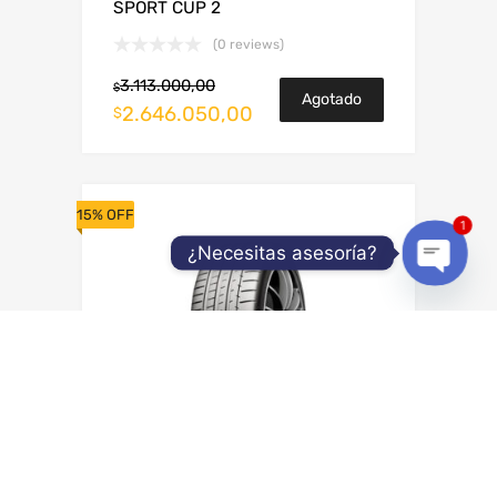
SPORT CUP 2
(0 reviews)
3.113.000,00
$
Agotado
2.646.050,00
$
15% OFF
1
¿Necesitas asesoría?
Open
chaty