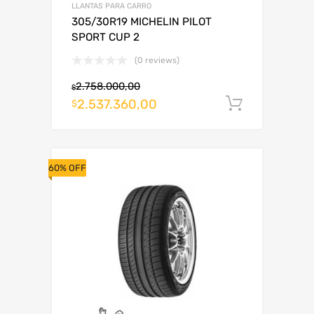
LLANTAS PARA CARRO
305/30R19 MICHELIN PILOT
SPORT CUP 2
(0 reviews)
2.758.000,00
$
2.537.360,00
Añadir al
$
60% OFF