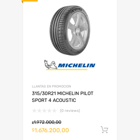
LLANTAS EN PROMOCION
315/30R21 MICHELIN PILOT
SPORT 4 ACOUSTIC
(0 reviews)
1.972.000,00
$
1.676.200,00
Añadir al
$