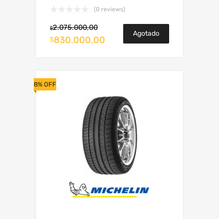
(0 reviews)
2.075.000,00
$
Agotado
830.000,00
$
8% OFF