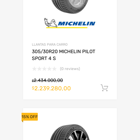
LLANTAS PARA CARRO
305/30R20 MICHELIN PILOT
SPORT 4 S
(0 reviews)
2.434.000,00
$
2.239.280,00
Añadir al
$
15% OFF