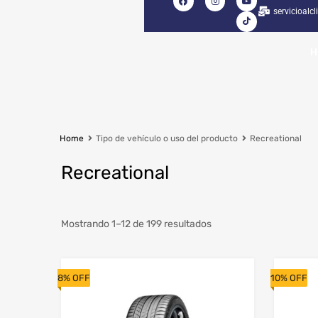
servicioalc
H
Home
Tipo de vehículo o uso del producto
Recreational
Recreational
Seleccionar Ancho
Mostrando 1–12 de 199 resultados
Seleccionar Serie
Diámetro del Rin
8% OFF
10% OFF