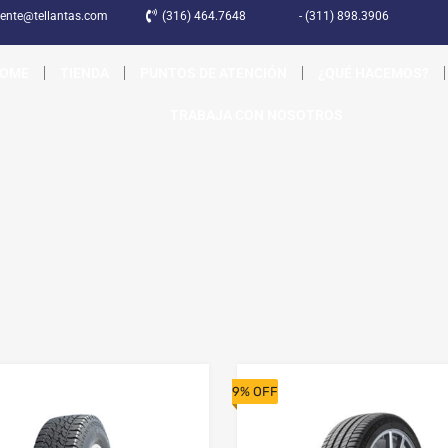
liente@tellantas.com
(316) 464.7648
- (311) 898.3906
OME
TIENDA
PUNTOS DE ATENCIÓN
¿QUÉ HACEMOS?
TRABAJA CON NOSOTROS
9% OFF