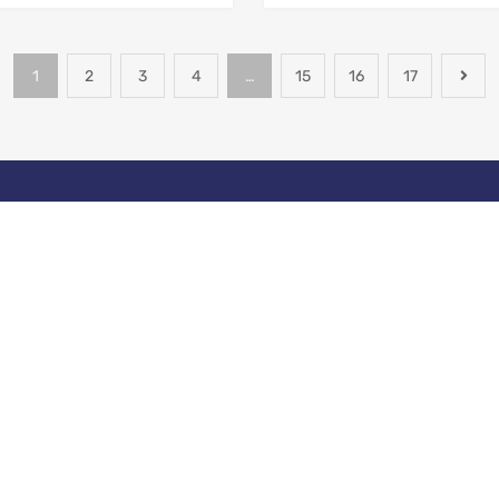
1
2
3
4
…
15
16
17
ATENCIÓN
FORMAS DE P
PERSONALIZADA
Recibimos todas las 
En nuestros centros de
pago
servicios
NUESTRA EMPRESA
REDES SOCIALES
Administración de Flota
Arrendamiento de Llantas
Suscribete y entérate de