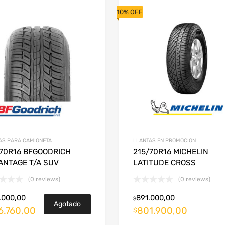
10% OFF
AS PARA CAMIONETA
LLANTAS EN PROMOCION
/70R16 BFGOODRICH
215/70R16 MICHELIN
ANTAGE T/A SUV
LATITUDE CROSS
(0 reviews)
(0 reviews)
.000,00
891.000,00
$
Agotado
6.760,00
801.900,00
arrito
$