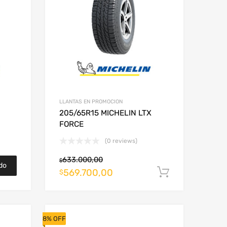
LLANTAS EN PROMOCION
205/65R15 MICHELIN LTX
FORCE
(0 reviews)
633.000,00
$
do
569.700,00
Añadir al c
$
8% OFF