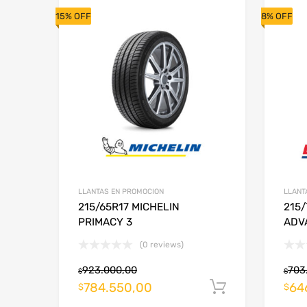
15% OFF
8% OFF
LLANTAS EN PROMOCION
LLANT
215/65R17 MICHELIN
215
PRIMACY 3
ADV
(0 reviews)
923.000,00
703
$
$
784.550,00
64
Añadir al c
$
$