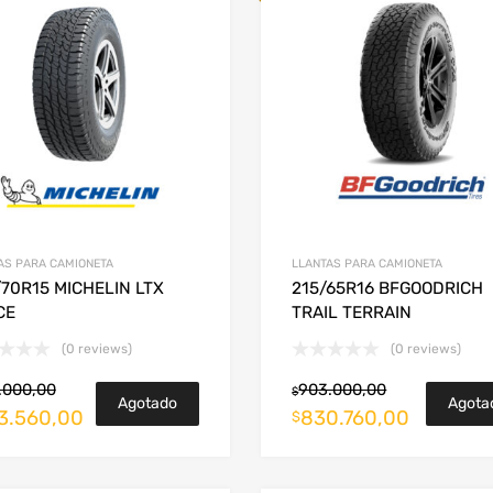
AS PARA CAMIONETA
LLANTAS PARA CAMIONETA
70R15 MICHELIN LTX
215/65R16 BFGOODRICH
CE
TRAIL TERRAIN
(0 reviews)
(0 reviews)
.000,00
903.000,00
$
Agotado
Agota
3.560,00
830.760,00
$