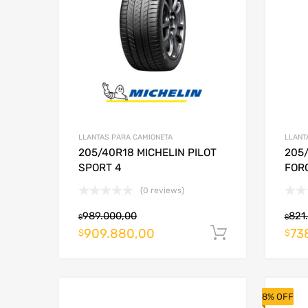
LLANTAS PARA CAMIONETA
LLANT
205/40R18 MICHELIN PILOT
205/
SPORT 4
FOR
(0 reviews)
989.000,00
821
$
$
909.880,00
73
Añadir al c
$
$
8% OFF