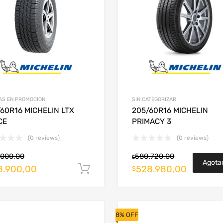
AS EN PROMOCION
SIN CATEGORIZAR
60R16 MICHELIN LTX
205/60R16 MICHELIN
CE
PRIMACY 3
(0 reviews)
(0 reviews)
.000,00
580.720,00
$
Agota
8.900,00
528.980,00
arrito
Añadir al carrito
$
8% OFF