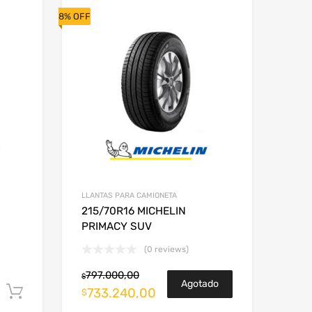
8% OFF
LLANTAS PARA CAMIONETA
215/70R16 MICHELIN
PRIMACY SUV
(0 reviews)
797.000,00
$
Agotado
Añadir al carrito
733.240,00
$