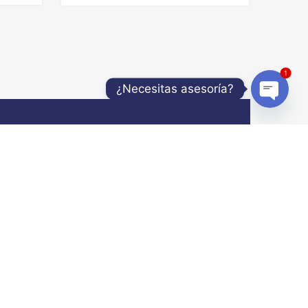
1
¿Necesitas asesoría?
Open
AGO
SEGURIDAD
chaty
formas de
Para su llanta