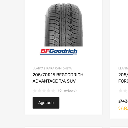
LLANTAS PARA CAMIONETA
LLANT
205/70R15 BFGOODRICH
205/
ADVANTAGE T/A SUV
FOR
(0 reviews)
743
$
Agotado
68
$