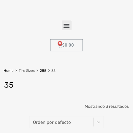
$
0,00
Home
Tire Sizes
285
35
35
285 (3)
Mostrando 3 resultados
35
Diámetro del Rin