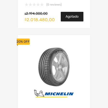
(0 reviews)
2.194.000,00
$
Agotado
2.018.480,00
$
20% OFF