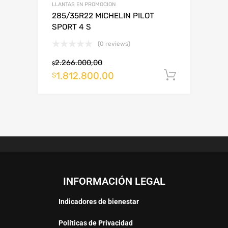
LLANTAS EN PROMOCION
285/35R22 MICHELIN PILOT
SPORT 4 S
(0 reviews)
2.266.000,00
$
1.812.800,00
Añadir al
$
INFORMACIÓN LEGAL
Indicadores de bienestar
Políticas de Privacidad