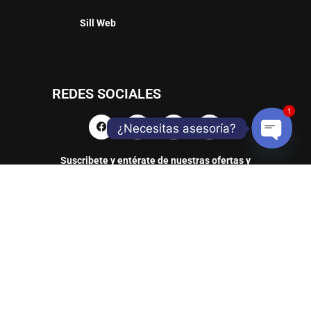
Sill Web
REDES SOCIALES
1
¿Necesitas asesoría?
Suscribete y entérate de nuestras ofertas y
Open
productos
chaty
TELLANTAS Y CIA SAS / Dirección: AC 80 # 90A – 17 / Teléfono: 601 2247758