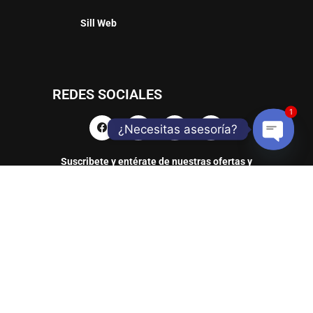
Sill Web
REDES SOCIALES
1
¿Necesitas asesoría?
Suscribete y entérate de nuestras ofertas y
Open
productos
chaty
TELLANTAS Y CIA SAS / Dirección: AC 80 # 90A – 17 / Teléfono: 601 2247758