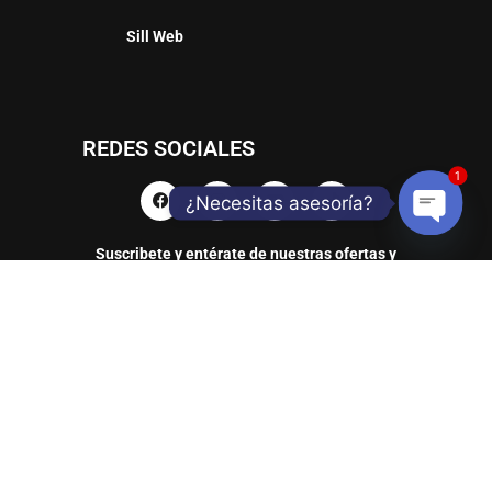
Sill Web
REDES SOCIALES
1
¿Necesitas asesoría?
Suscribete y entérate de nuestras ofertas y
Open
productos
chaty
TELLANTAS Y CIA SAS / Dirección: AC 80 # 90A – 17 / Teléfono: 601 2247758