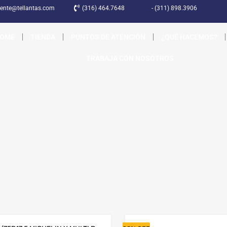
liente@tellantas.com
(316) 464.7648
- (311) 898.3906
OME
TIENDA
PUNTOS DE ATENCIÓN
¿QUÉ HACEMOS?
TRABAJA CON NOSOTROS