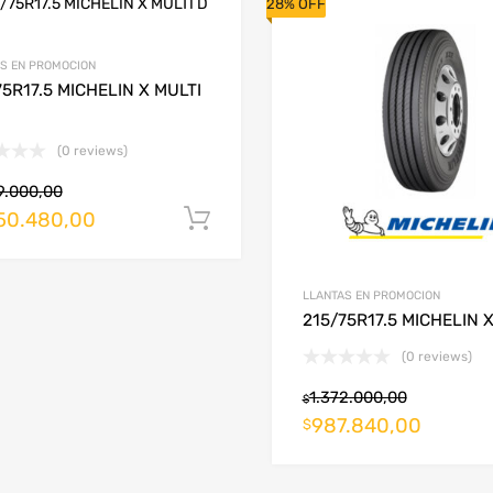
28% OFF
S EN PROMOCION
75R17.5 MICHELIN X MULTI
(0 reviews)
9.000,00
50.480,00
Añadir al carrito
LLANTAS EN PROMOCION
215/75R17.5 MICHELIN 
(0 reviews)
1.372.000,00
$
987.840,00
$