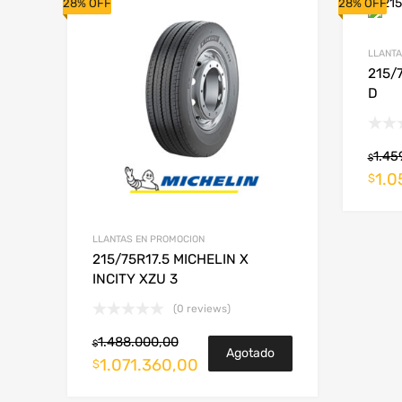
28% OFF
28% OFF
LLANTA
215/
D
1.45
$
1.0
$
LLANTAS EN PROMOCION
215/75R17.5 MICHELIN X
INCITY XZU 3
(0 reviews)
1.488.000,00
$
Agotado
1.071.360,00
$