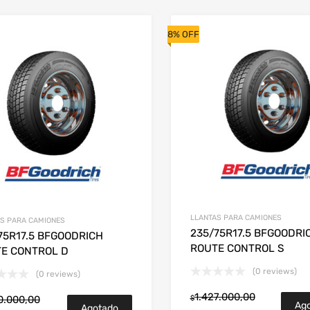
8% OFF
LLANTAS PARA CAMIONES
S PARA CAMIONES
235/75R17.5 BFGOODRI
75R17.5 BFGOODRICH
ROUTE CONTROL S
E CONTROL D
(0 reviews)
(0 reviews)
1.427.000,00
0.000,00
$
Ag
Agotado