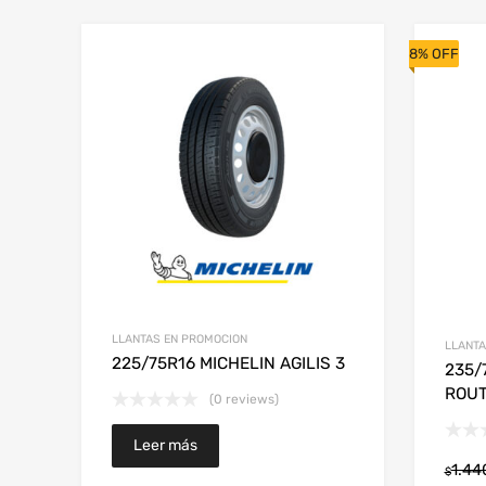
8% OFF
LLANTAS EN PROMOCION
LLANTA
225/75R16 MICHELIN AGILIS 3
235/
ROUT
(0 reviews)
Leer más
1.44
$