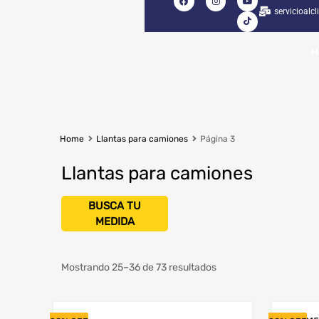
servicioalc
H
Home
Llantas para camiones
Página 3
Llantas para camiones
Seleccionar Ancho
Mostrando 25–36 de 73 resultados
Seleccionar Serie
Diámetro del Rin