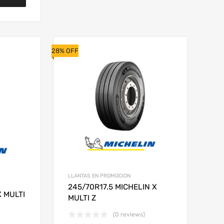
28% OFF
LLANTAS EN PROMOCION
245/70R17.5 MICHELIN X
X MULTI
MULTI Z
(0 reviews)