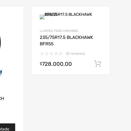
LLANTAS PARA CAMIONES
235/75R17.5 BLACKHAWK
BFR55
(0 reviews)
728.000,00
Añadir al
$
CH
otado