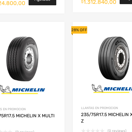
1.312.840,00
$
24.800,00
28% OFF
rrito
LLANTAS EN PROMOCION
S EN PROMOCION
235/75R17.5 MICHELIN 
75R17.5 MICHELIN X MULTI
Z
(0 reviews)
(0 reviews)