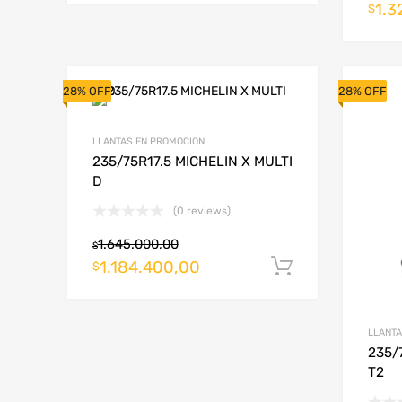
1.3
$
28% OFF
28% OFF
LLANTAS EN PROMOCION
235/75R17.5 MICHELIN X MULTI
D
(0 reviews)
1.645.000,00
$
1.184.400,00
Añadir al ca
$
LLANTA
235/
T2