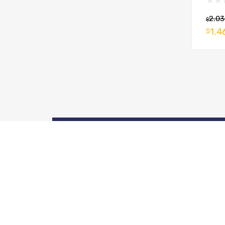
2.03
$
1.4
$
ENTREGA A NIVEL
NACIONAL
INFORMACIÓN LEGAL