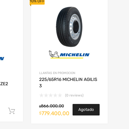
10% OFF
LLANTAS EN PROMOCION
225/65R16 MICHELIN AGILIS
XZE2
3
(0 reviews)
866.000,00
$
Agotado
Añadir al carrito
779.400,00
$