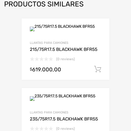
PRODUCTOS SIMILARES
LLANTAS PARA CAMIONES
215/75R17.5 BLACKHAWK BFR55
(0 reviews)
619.000,00
Añadir al
$
LLANTAS PARA CAMIONES
235/75R17.5 BLACKHAWK BFR55
(0 reviews)