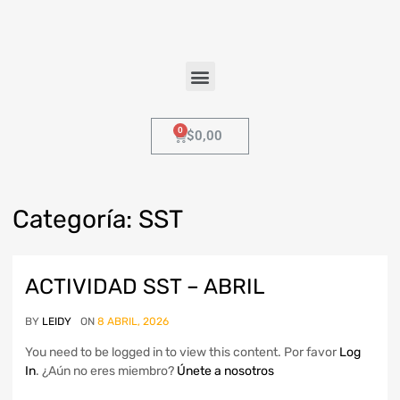
$
0,00
Categor
ía:
SST
ACTIVIDAD SST – ABRIL
BY
LEIDY
ON
8 ABRIL, 2026
You need to be logged in to view this content. Por favor
Log
In
. ¿Aún no eres miembro?
Únete a nosotros