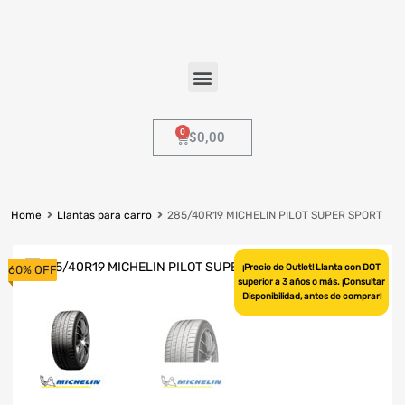
$
0,00
Home
Llantas para carro
285/40R19 MICHELIN PILOT SUPER SPORT
¡Precio de Outlet! Llanta con DOT
60% OFF
superior a 3 años o más. ¡Consultar
Disponibilidad, antes de comprar!