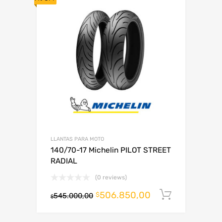
LLANTAS PARA MOTO
140/70-17 Michelin PILOT STREET
RADIAL
(0 reviews)
506.850,00
Añadir al
$
545.000,00
$