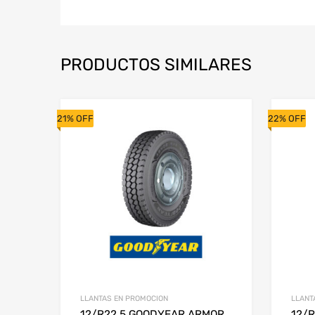
PRODUCTOS SIMILARES
21% OFF
22% OFF
LLANTAS EN PROMOCION
LLANT
12/R22.5 GOODYEAR ARMOR
12/