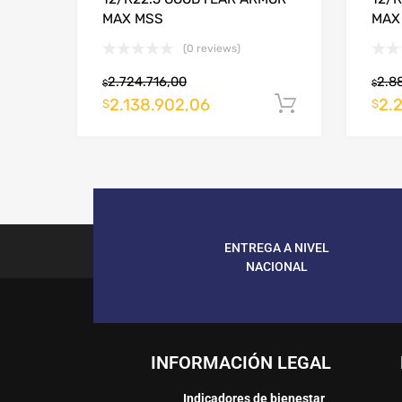
MAX MSS
MAX
(0 reviews)
2.724.716,00
2.8
$
$
2.138.902,06
2.
Añadir al c
$
$
ENTREGA A NIVEL
NACIONAL
INFORMACIÓN LEGAL
Indicadores de bienestar