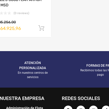
 MSD
(0 reviews)
85.256,00
264.925,96
arrito
Añadir al carrito
ATENCIÓN
FORMAS DE P
PERSONALIZADA
Recibimos todas las 
En nuestros centros de
pago
servicios
NUESTRA EMPRESA
REDES SOCIALES
Administración de Flota