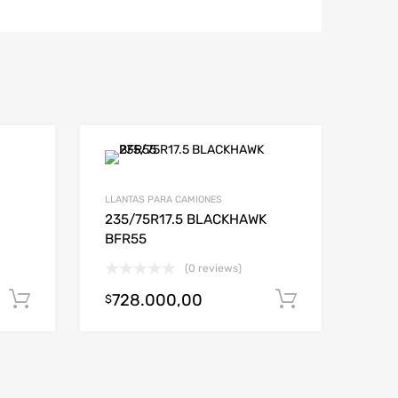
LLANTAS PARA CAMIONES
235/75R17.5 BLACKHAWK
BFR55
(0 reviews)
728.000,00
Añadir al carrito
Añadir al c
$