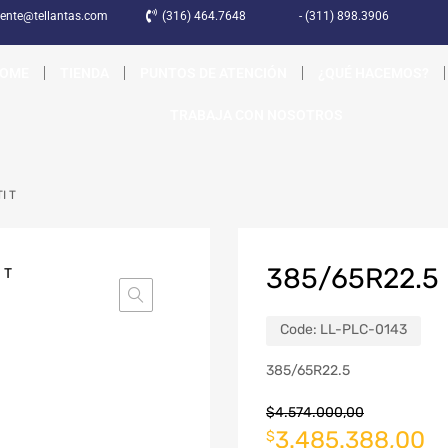
liente@tellantas.com
(316) 464.7648
- (311) 898.3906
OME
TIENDA
PUNTOS DE ATENCIÓN
¿QUÉ HACEMOS?
TRABAJA CON NOSOTROS
I T
385/65R22.5 
Code:
LL-PLC-0143
385/65R22.5
$
4.574.000,00
3.485.388,00
$