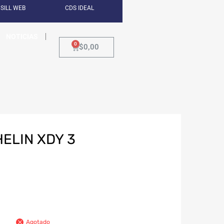
SILL WEB
CDS IDEAL
NOTICIAS
$
0,00
HELIN XDY 3
Agotado