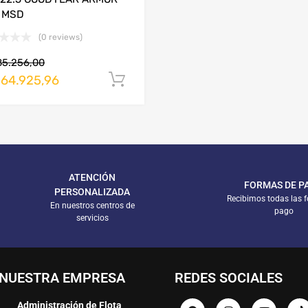
 MSD
(0 reviews)
85.256,00
264.925,96
arrito
Añadir al carrito
ATENCIÓN
FORMAS DE P
PERSONALIZADA
Recibimos todas las 
En nuestros centros de
pago
servicios
NUESTRA EMPRESA
REDES SOCIALES
Administración de Flota