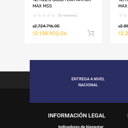
MAX MSS
MAX
(0 reviews)
2.724.716,00
2.8
$
$
2.138.902,06
2.
Añadir al c
$
$
ENTREGA A NIVEL
NACIONAL
INFORMACIÓN LEGAL
Indicadores de bienestar