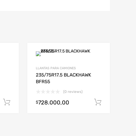
LLANTAS PARA CAMIONES
235/75R17.5 BLACKHAWK
BFR55
(0 reviews)
728.000,00
Añadir al carrito
Añadir al c
$