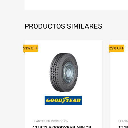
PRODUCTOS SIMILARES
21% OFF
22% OFF
LLANTAS EN PROMOCION
LLANT
12/R22.5 GOODYEAR ARMOR
12/