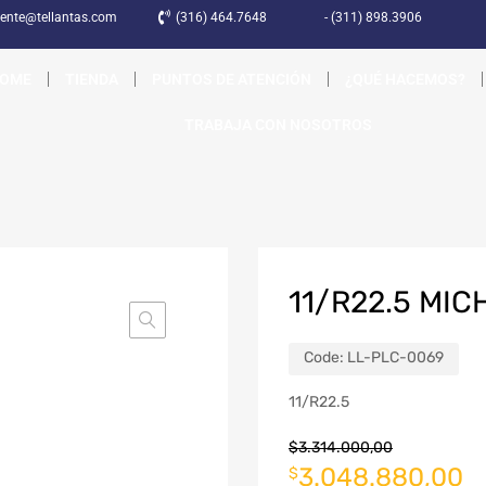
liente@tellantas.com
(316) 464.7648
- (311) 898.3906
OME
TIENDA
PUNTOS DE ATENCIÓN
¿QUÉ HACEMOS?
TRABAJA CON NOSOTROS
11/R22.5 MIC
Code:
LL-PLC-0069
11/R22.5
$
3.314.000,00
3.048.880,00
$