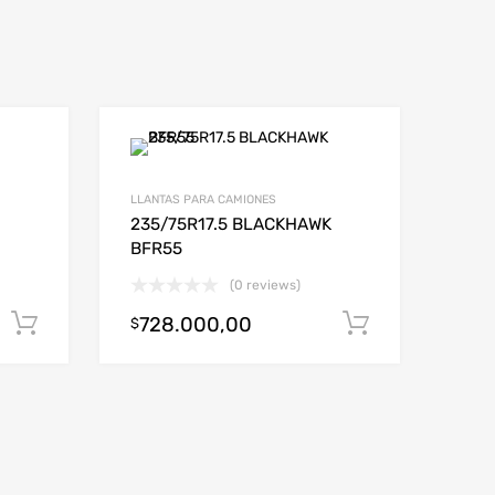
LLANTAS PARA CAMIONES
235/75R17.5 BLACKHAWK
BFR55
(0 reviews)
728.000,00
Añadir al carrito
Añadir al c
$