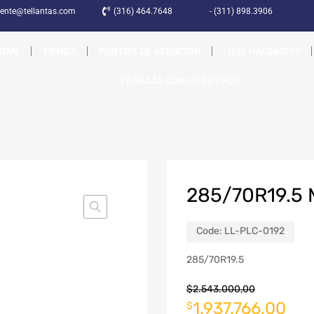
liente@tellantas.com
(316) 464.7648
- (311) 898.3906
OME
TIENDA
PUNTOS DE ATENCIÓN
¿QUÉ HACEMOS?
TRABAJA CON NOSOTROS
285/70R19.5 
Code:
LL-PLC-0192
285/70R19.5
$
2.543.000,00
1.937.766,00
$