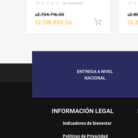
(0 reviews)
2.724.716,00
2.8
$
$
2.138.902,06
2.
Añadir al c
$
$
ENTREGA A NIVEL
NACIONAL
INFORMACIÓN LEGAL
Indicadores de bienestar
Políticas de Privacidad