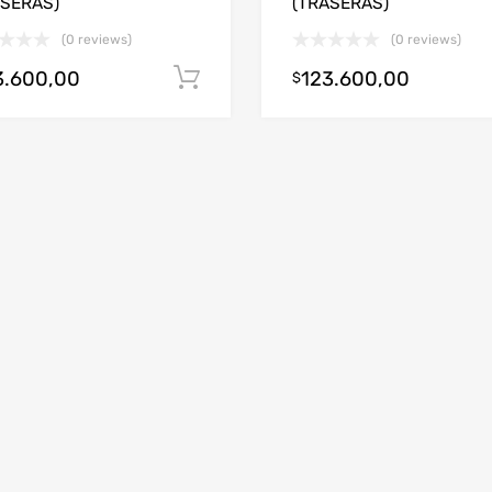
ASERAS)
(TRASERAS)
(0 reviews)
(0 reviews)
3.600,00
123.600,00
arrito
Añadir al carrito
$