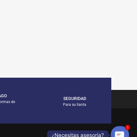
AGO
SEGURIDAD
formas de
Para su llanta
1
¿Necesitas asesoría?