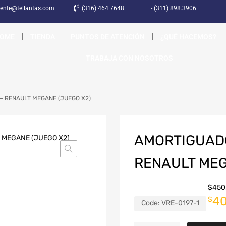
liente@tellantas.com
(316) 464.7648
- (311) 898.3906
OME
TIENDA
PUNTOS DE ATENCIÓN
¿QUÉ HACEMOS?
TRABAJA CON NOSOTROS
– RENAULT MEGANE (JUEGO X2)
AMORTIGUADO
RENAULT MEG
$
450
40
$
Code:
VRE-0197-1