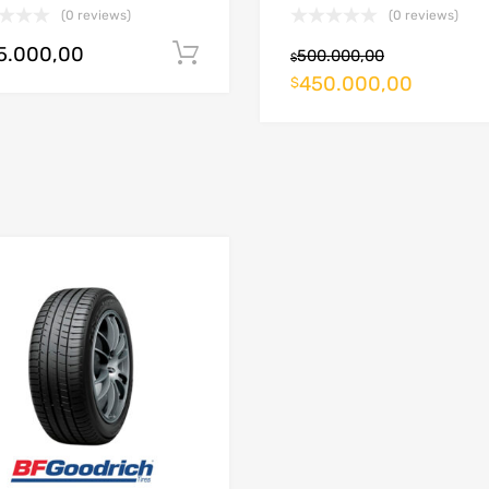
(0 reviews)
(0 reviews)
5.000,00
Añadir al carrito
500.000,00
$
450.000,00
arrito
$