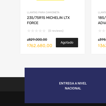
LLANTAS PARA CAMIONETA
LLANT
235/75R15 MICHELIN LTX
185
FORCE
ADV
(0 reviews)
829.000,00
395
$
$
Agotado
762.680,00
36
$
$
ENTREGA A NIVEL
NACIONAL