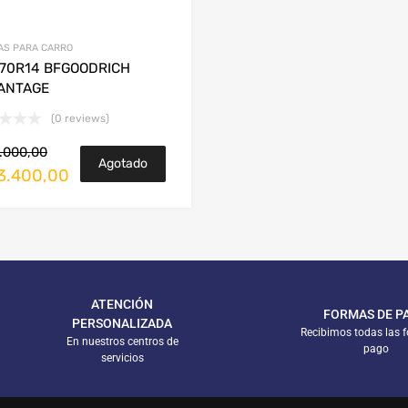
AS PARA CARRO
/70R14 BFGOODRICH
ANTAGE
(0 reviews)
.000,00
Agotado
3.400,00
ATENCIÓN
FORMAS DE P
PERSONALIZADA
Recibimos todas las 
En nuestros centros de
pago
servicios