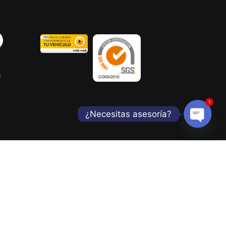
s
1
¿Necesitas asesoría?
Open
chaty