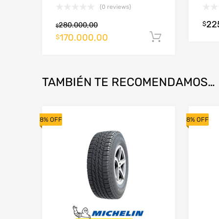
(0 reviews)
22
$
280.000,00
$
170.000,00
Añadir al c
$
TAMBIÉN TE RECOMENDAMOS…
8% OFF
8% OFF