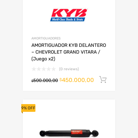
AMORTIGUADORES
AMORTIGUADOR KYB DELANTERO
– CHEVROLET GRAND VITARA /
(Juego x2)
(0 reviews)
450.000,00
Añadir al
$
500.000,00
$
9% OFF