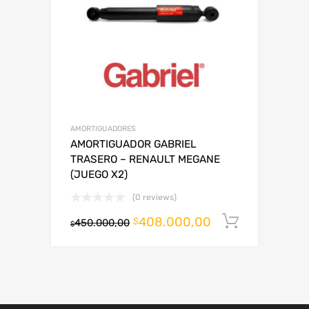
AMORTIGUADORES
AMORTIGUADOR GABRIEL
TRASERO – RENAULT MEGANE
(JUEGO X2)
(0 reviews)
408.000,00
Añadir al
$
450.000,00
$