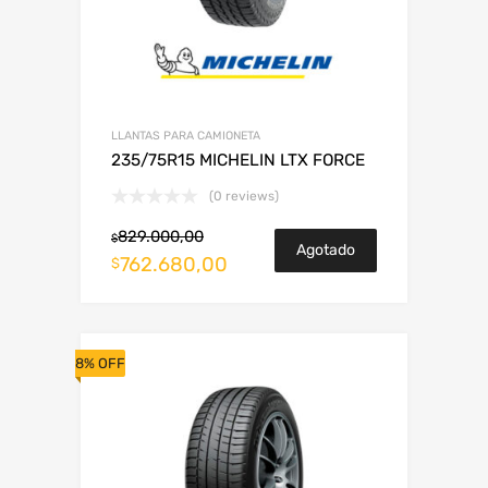
LLANTAS PARA CAMIONETA
235/75R15 MICHELIN LTX FORCE
(0 reviews)
829.000,00
$
Agotado
762.680,00
$
8% OFF