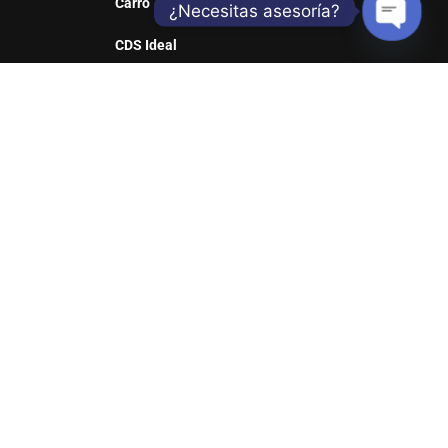
Carro Taller
¿Necesitas asesoría?
CDS Ideal
Open
Sill Web
chaty
REDES SOCIALES
Suscribete y entérate de nuestras ofertas y
productos