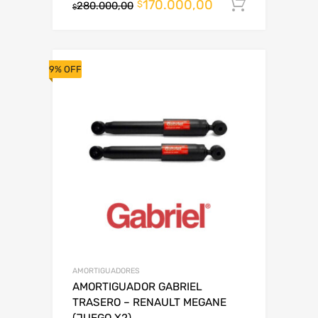
170.000,00
Añadir al
$
280.000,00
$
9% OFF
AMORTIGUADORES
AMORTIGUADOR GABRIEL
TRASERO – RENAULT MEGANE