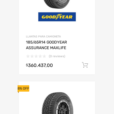
LLANTAS PARA CAMIONETA
185/65R14 GOODYEAR
ASSURANCE MAXLIFE
(0 reviews)
360.437,00
Añadir al
$
8% OFF