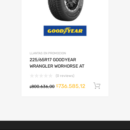
LLANTAS EN PROMOCION
225/65R17 GOODYEAR
WRANGLER WORHORSE AT
(0 reviews)
736.585,12
Añadir al
$
800.636,00
$