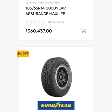
LLANTAS PARA CAMIONETA
185/65R14 GOODYEAR
ASSURANCE MAXLIFE
(0 reviews)
360.437,00
Añadir al
$
8% OFF