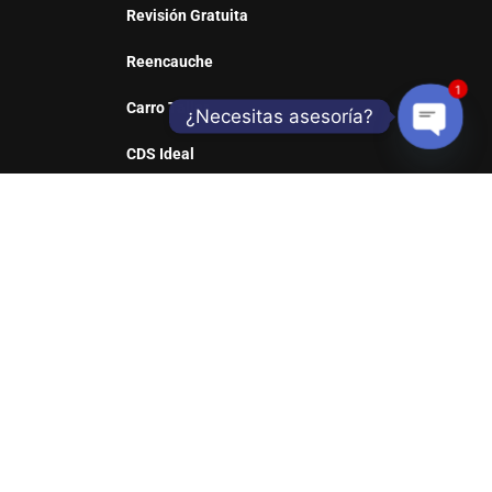
Revisión Gratuita
Reencauche
1
Carro Taller
¿Necesitas asesoría?
CDS Ideal
Open
Sill Web
chaty
REDES SOCIALES
Suscribete y entérate de nuestras ofertas y
productos