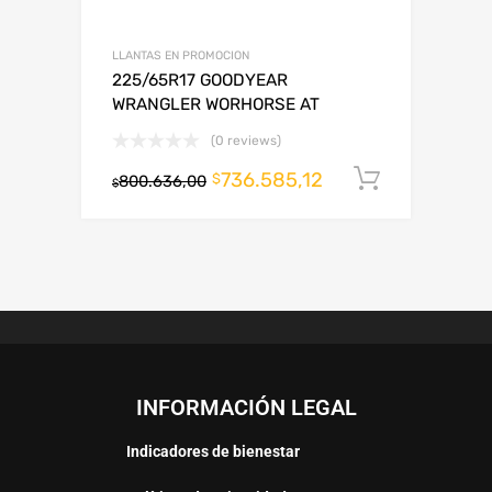
LLANTAS EN PROMOCION
225/65R17 GOODYEAR
WRANGLER WORHORSE AT
(0 reviews)
736.585,12
Añadir al
$
800.636,00
$
INFORMACIÓN LEGAL
Indicadores de bienestar