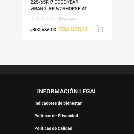
225/65R17 GOODYEAR
WRANGLER WORHORSE AT
(0 reviews)
736.585,12
Añadir al
$
800.636,00
$
INFORMACIÓN LEGAL
Indicadores de bienestar
Políticas de Privacidad
Políticas de Calidad