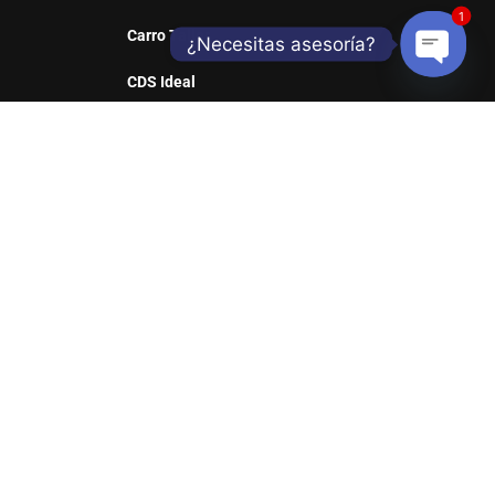
1
Carro Taller
¿Necesitas asesoría?
CDS Ideal
Open
Sill Web
chaty
REDES SOCIALES
Suscribete y entérate de nuestras ofertas y
productos