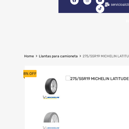
servicioalc
H
Home
Llantas para camioneta
275/55R19 MICHELIN LATIT
8% OFF