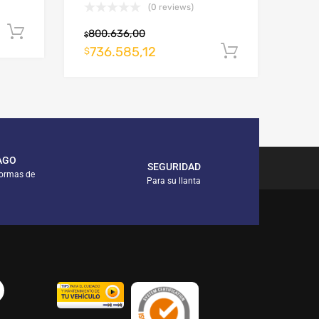
(0 reviews)
Añadir al carrito
800.636,00
$
736.585,12
Añadir al c
$
AGO
SEGURIDAD
formas de
Para su llanta