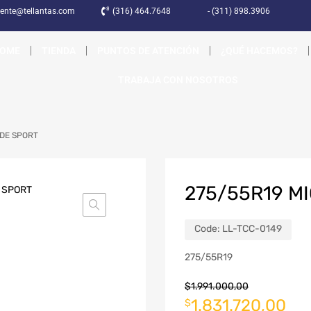
liente@tellantas.com
(316) 464.7648
- (311) 898.3906
OME
TIENDA
PUNTOS DE ATENCIÓN
¿QUÉ HACEMOS?
TRABAJA CON NOSOTROS
UDE SPORT
275/55R19 M
Code:
LL-TCC-0149
275/55R19
$
1.991.000,00
1.831.720,00
$