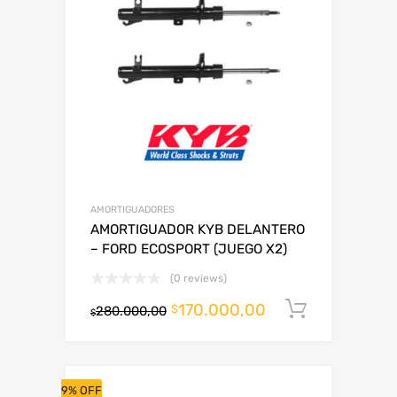
AMORTIGUADORES
AMORTIGUADOR KYB DELANTERO
– FORD ECOSPORT (JUEGO X2)
(0 reviews)
170.000,00
Añadir al
$
280.000,00
$
9% OFF