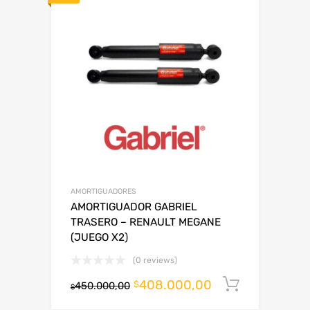
AMORTIGUADORES
AMORTIGUADOR GABRIEL
TRASERO – RENAULT MEGANE
(JUEGO X2)
(0 reviews)
408.000,00
Añadir al
$
450.000,00
$