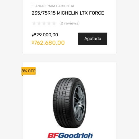
LLANTAS PARA CAMIONETA
235/75R15 MICHELIN LTX FORCE
(0 reviews)
829.000,00
$
Agotado
762.680,00
$
8% OFF